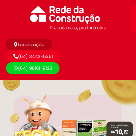
Localização
(64) 3442-5351
(64) 98161-8120